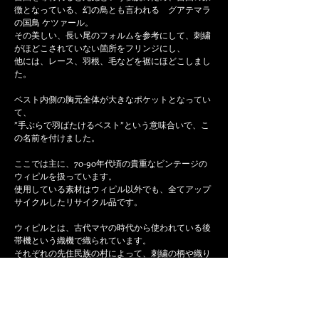
徴となっている、幻の鳥とも言われる グアテマラ
の国鳥 ケツァール。
その美しい、長い尾のフォルムを参考にして、刺繍
がほどこされていない箇所をフリンジにし、
他には、レース、羽根、毛などを裾にほどこしまし
た。
ベスト内側の胸元全体が大きなポケットとなってい
て、
”手ぶらで羽ばたけるベスト”という意味合いで、こ
の名前を付けました。
ここでは主に、70-90年代頃の貴重なビンテージの
ウィピルを扱っています。
使用している素材はウィピル以外でも、全てアップ
サイクルしたリサイクル品です。
ウィピルとは、古代マヤの時代から使われている後
帯機という織機で織られています。
それぞれの先住民族の村によって、刺繍の柄や織り
方や色味が異なるといった、とても興味深い歴史が
あります。
このアイテムは、普段着のアクセントにはもちろ
ん、旅行やフェスティバルにも最適です。