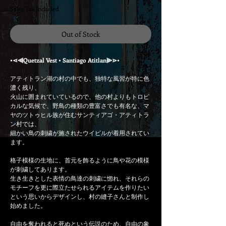
Sales Tax Included
Out of Stock
•⋖⫷Quetzal Vest • Santiago Atitlan⫸⋗•
アティトラン湖の村の中でも、独特な風習が特に色
濃く残り、
火山に囲まれていているので、他の村よりもトロピ
カルな気候で、野鳥の種類の豊富さでも有名な、マ
ヤのツトゥヒル族が住むサンティアゴ・アティトラ
ン村では、
細かい鳥の刺繍が施されたウイピルが着用されてい
ます。
格子模様の生地に、首元を飾るように鳥や花の模様
が刺繍してあります。
生き生きとした表情の鳥達の刺繍に惚れ、それらの
モチーフを更に際立たせられるアイテムを作りたい
という思いからデザインし、村の縫子さんと制作し
始めました。
自由を奪われると死ぬという伝説のため、自由の象