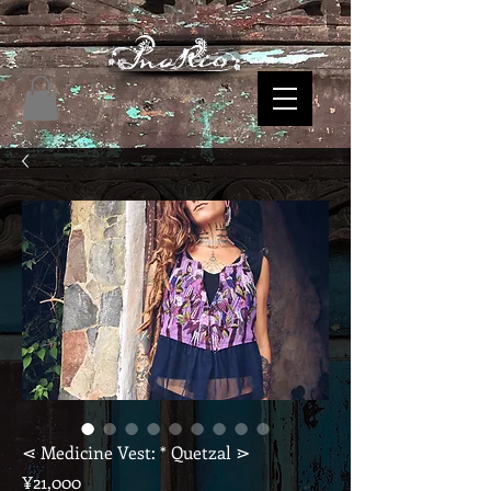
⋖ Medicine Vest: * Quetzal ⋗
Price
¥21,000