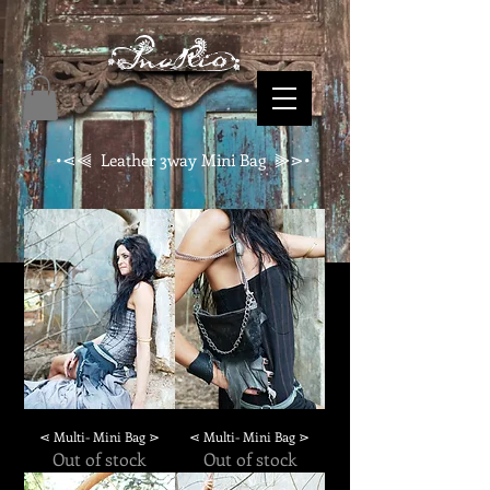
•⋖⫷
Leather 3way Mini Bag
⫸⋗•
⋖ Multi- Mini Bag ⋗
⋖ Multi- Mini Bag ⋗
Out of stock
Out of stock