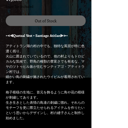
Sales Tax Included
Out of Stock
•⋖⫷Quetzal Vest • Santiago Atitlan⫸⋗•
アティトラン湖の村の中でも、独特な風習が特に色
濃く残り、
火山に囲まれていているので、他の村よりもトロピ
カルな気候で、野鳥の種類の豊富さでも有名な、マ
ヤのツトゥヒル族が住むサンティアゴ・アティトラ
ン村では、
細かい鳥の刺繍が施されたウイピルが着用されてい
ます。
格子模様の生地に、首元を飾るように鳥や花の模様
が刺繍してあります。
生き生きとした表情の鳥達の刺繍に惚れ、それらの
モチーフを更に際立たせられるアイテムを作りたい
という思いからデザインし、村の縫子さんと制作し
始めました。