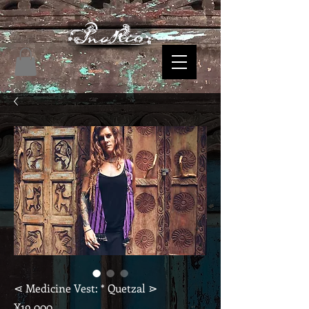
⋖ Medicine Vest: * Quetzal ⋗
Price
¥19,000