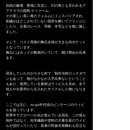
自由の象徴、奥地に生息し、幻の鳥とも言われるグ
アテマラの国鳥 ケツァール。
その美しい長い尾のフォルムにインスパイアされ、
刺繍がほどこされていない箇所を解いてフリンジに
したり、古着のレース、羽根、羊毛などを裾に施し
ました。
そして、ベスト両側の胸元全体が大きな内ポケット
となっています。
胸元にはホックが数個付いていて、開け閉めが出来
ます。
滞在していたのが小さな村で、制作当時ロックダウ
ンもあって、物がなかなか入手出来ないということ
もあり、使用している素材はウィピルも含め、全て
知人や古着市から仕入れたサイクルした物になりま
す。
ここでは主に、70-90年代頃のビンテージのウィピ
ルを扱っています。
世界中でグローバル化が進んでいる現在、この地も
例外ではなく、化学繊維や塗料の大量生産のウイピ
ルが流行っていたり、若者の民族衣装離れも目立ち