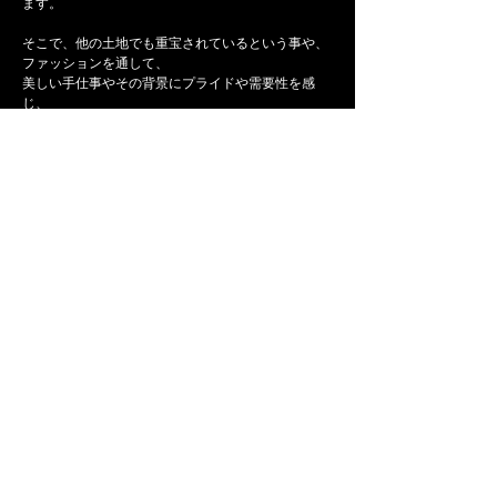
ます。
そこで、他の土地でも重宝されているという事や、
ファッションを通して、
美しい手仕事やその背景にプライドや需要性を感
じ、
ぜひ次世代にも、この愛してやまないユニークで芸
術的な伝統文化と生活が続いて欲しいなという、密
かな願いと共に作っています。
ウィピルとは: 古代マヤの時代から使われている後
帯機という織機で織られている民族衣装の四角型の
トップスで、
それぞれの先住民族の村によって、刺繍の柄や織り
方や色味が異なるといった、とても興味深い歴史が
あります。
代々引き継がれてきているマヤの叡智が詰まった手
仕事からなる、世界に一つだけの為に型取りされた
逸品をお楽しみください。
［ Material ］